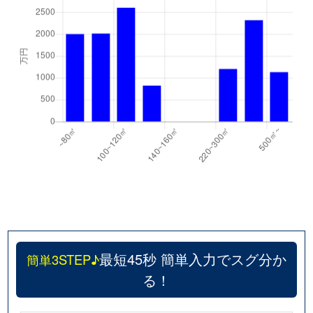
最短45秒 簡単入力でスグ分か
簡単3STEP♪
る！