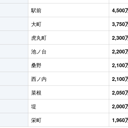
駅前
4,50
大町
3,75
虎丸町
2,30
池ノ台
2,20
桑野
2,10
西ノ内
2,10
菜根
2,05
堤
2,00
栄町
1,96