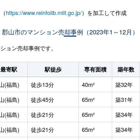
 （
https://www.reinfolib.mlit.go.jp/
）を加工して作成
郡山市のマンション売却事例（2023年1～12月）
マンション売却事例です。
最寄駅
駅徒歩
専有面積
築年数
山(福島)
徒歩13分
40m²
築32年
山(福島)
徒歩45分
65m²
築31年
山(福島)
徒歩21分
65m²
築34年
山(福島)
徒歩21分
65m²
築34年