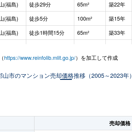
山(福島)
徒歩29分
65m²
築22年
山(福島)
徒歩5分
100m²
築15年
山(福島)
徒歩1時間15分
65m²
築33年
山(福島)
徒歩1時間15分
60m²
築33年
（
https://www.reinfolib.mlit.go.jp/
）を加工して作成
山(福島)
徒歩8分
80m²
築8年
山(福島)
郡山市のマンション売却価格推移（2005～2023年
徒歩8分
85m²
築8年
山(福島)
徒歩45分
70m²
築21年
。
山(福島)
徒歩45分
65m²
築30年
山(福島)
徒歩45分
25m²
築33年
売却価格
山(福島)
徒歩45分
60m²
築32年