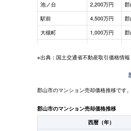
池ノ台
2,200万円
郡
駅前
4,500万円
郡
大槻町
1,000万円
郡
大槻町
75万円
郡
※出典：国土交通省不動産取引価格情報
大町
3,100万円
郡
大町
4,400万円
郡
開成
1,700万円
郡
郡山市のマンション売却価格推移です
開成
1,400万円
郡
郡山市のマンション売却価格推移
桑野
330万円
郡
西暦（年）
桑野
900万円
郡