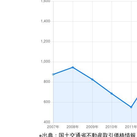
堤
2,000万円
郡
鶴見坦
1,600万円
郡
鶴見坦
1,400万円
郡
鶴見坦
750万円
郡
鶴見坦
2,100万円
郡
虎丸町
2,300万円
郡
西ノ内
1,900万円
郡
西ノ内
2,300万円
郡
麓山
5,000万円
郡
※出典：国土交通省不動産取引価格情報
深沢
610万円
郡