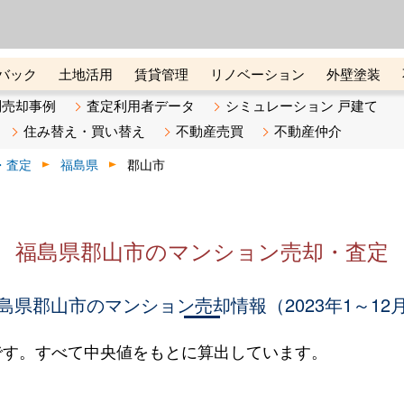
ーズ株式会社（東証グロース上
初めての方へ
ビスです 証券コード：4445
バック
土地活用
賃貸管理
リノベーション
外壁塗装
ライン講座
リビンマガジンBiz
不動産売却ご相談デスク
別売却事例
査定利用者データ
シミュレーション 戸建て
住み替え・買い替え
不動産売買
不動産仲介
・査定
福島県
郡山市
福島県郡山市のマンション売却・査定
島県郡山市のマンション売却情報（2023年1～12
です。すべて中央値をもとに算出しています。