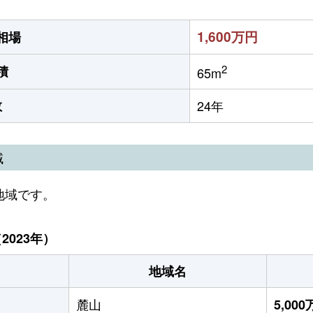
1,600万円
相場
2
積
65m
数
24年
域
地域です。
023年）
地域名
麓山
5,00