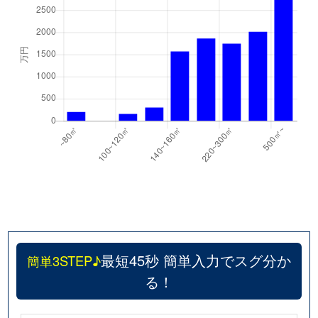
最短45秒 簡単入力でスグ分か
簡単3STEP♪
る！