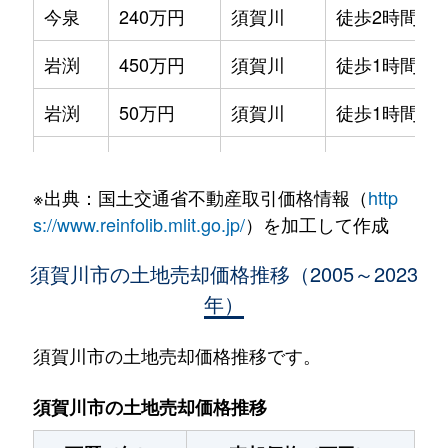
今泉
240万円
須賀川
徒歩2時間
岩渕
450万円
須賀川
徒歩1時間45
岩渕
50万円
須賀川
徒歩1時間15
馬町
220万円
須賀川
徒歩23分
※出典：国土交通省不動産取引価格情報（
http
馬町
220万円
須賀川
徒歩21分
s://www.reinfolib.mlit.go.jp/
）を加工して作成
江持
39万円
須賀川
徒歩23分
須賀川市の土地売却価格推移（2005～2023
年）
大久保
4,800万円
須賀川
徒歩1時間45
大袋町
900万円
須賀川
徒歩45分
須賀川市の土地売却価格推移です。
大町
500万円
須賀川
徒歩25分
須賀川市の土地売却価格推移