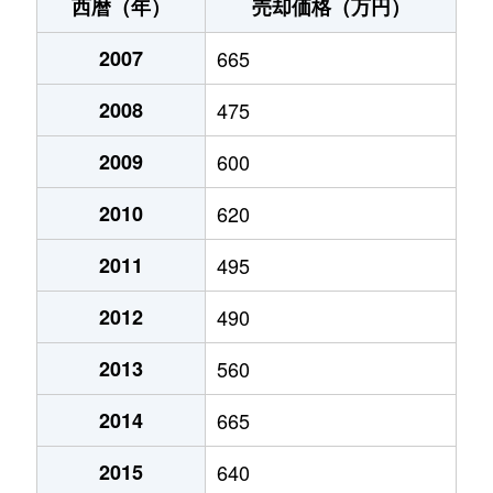
小倉
80万円
川東(福島)
徒歩1時間15
西暦（年）
売却価格（万円）
上北町
850万円
須賀川
徒歩16分
2007
665
木之崎
63万円
須賀川
徒歩1時間45
2008
475
木之崎
1,000万円
須賀川
徒歩1時間45
2009
600
弘法坦
680万円
須賀川
徒歩14分
2010
620
向陽町
3,400万円
須賀川
徒歩1時間15
2011
495
2012
490
小作田
220万円
川東(福島)
徒歩4分
2013
560
小作田
10万円
川東(福島)
徒歩4分
2014
665
塩田
60万円
小塩江
徒歩3分
2015
640
下宿町
300万円
須賀川
徒歩23分