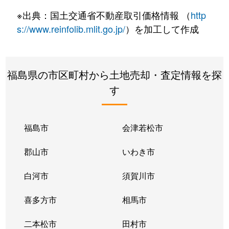
森宿
1,600万円
須賀川
徒歩45分
※出典：国土交通省不動産取引価格情報 （
http
森宿
1,600万円
須賀川
徒歩18分
s://www.reinfolib.mlit.go.jp/
）を加工して作成
森宿
370万円
須賀川
徒歩19分
福島県の市区町村から土地売却・査定情報を探
森宿
1,300万円
須賀川
徒歩45分
す
山寺道
1,300万円
須賀川
徒歩6分
和田道
7,300万円
須賀川
徒歩45分
福島市
会津若松市
和田道
550万円
須賀川
徒歩45分
郡山市
いわき市
白河市
須賀川市
喜多方市
相馬市
二本松市
田村市