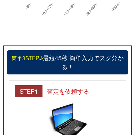
最短45秒 簡単入力でスグ分か
簡単3STEP♪
る！
STEP1
査定を依頼する