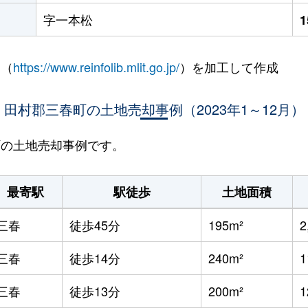
字一本松
 （
https://www.reinfolib.mlit.go.jp/
）を加工して作成
田村郡三春町の土地売却事例（2023年1～12月）
春町の土地売却事例です。
最寄駅
駅徒歩
土地面積
三春
徒歩45分
195m²
2
三春
徒歩14分
240m²
三春
徒歩13分
200m²