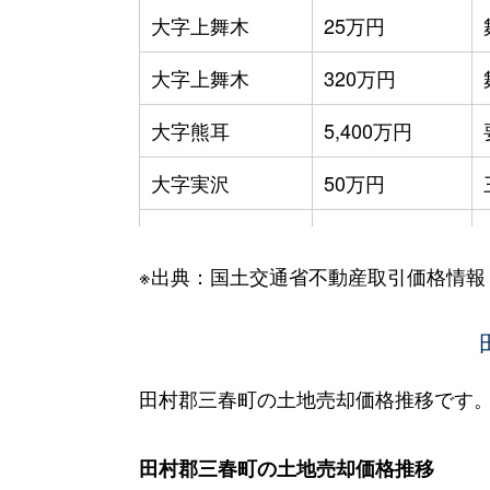
大字上舞木
25万円
大字上舞木
320万円
大字熊耳
5,400万円
大字実沢
50万円
大字柴原
30万円
※出典：国土交通省不動産取引価格情報
大字富沢
48万円
大字富沢
48万円
字八幡町
480万円
田村郡三春町の土地売却価格推移です
大字南成田
60万円
田村郡三春町の土地売却価格推移