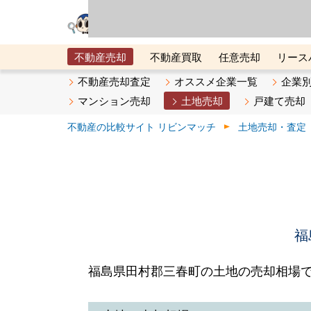
リビン・テクノロジ
場）が運営するサー
不動産売却
不動産買取
任意売却
リース
メタ住宅展示場
ベスト不動産カンパニー
オン
不動産売却査定
オススメ企業一覧
企業
マンション売却
土地売却
戸建て売却
不動産の比較サイト リビンマッチ
土地売却・査定
福
福島県田村郡三春町の土地の売却相場