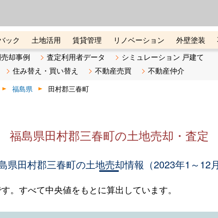
ーズ株式会社（東証グロース上
初めての方へ
ビスです 証券コード：4445
バック
土地活用
賃貸管理
リノベーション
外壁塗装
ライン講座
リビンマガジンBiz
不動産売却ご相談デスク
別売却事例
査定利用者データ
シミュレーション 戸建て
住み替え・買い替え
不動産売買
不動産仲介
福島県
田村郡三春町
福島県田村郡三春町の土地売却・査定
島県田村郡三春町の土地売却情報（2023年1～12
です。すべて中央値をもとに算出しています。