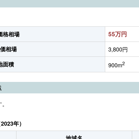
）
55万円
価格相場
価相場
3,800円
2
地面積
900m
域
す。
023年）
地域名