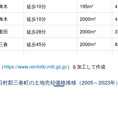
舞木
徒歩10分
195m²
4
舞木
徒歩10分
2000m²
4
要田
徒歩28分
2000m²
三春
徒歩45分
2000m²
8
三春
徒歩1時間15分
1200m²
8
（
https://www.reinfolib.mlit.go.jp/
）を加工して作成
要田
徒歩1時間15分
1600m²
1
田村郡三春町の土地売却価格推移（2005～2023年
要田
徒歩1時間15分
1900m²
8
三春
徒歩24分
160m²
。
要田
徒歩23分
600m²
3