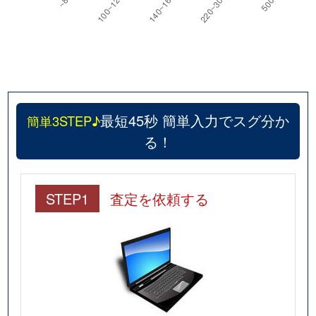
最短45秒 簡単入力でスグ分か
簡単3STEP♪
る！
STEP1
査定を依頼する