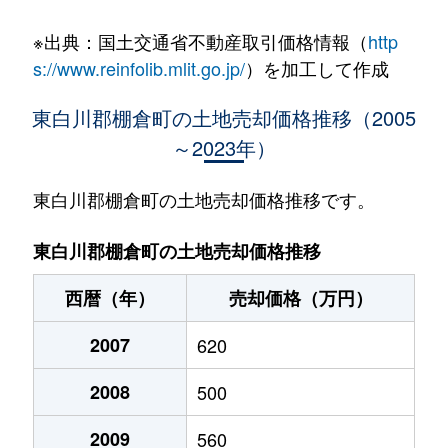
大字棚倉
530万円
磐城棚倉
徒歩6分
※出典：国土交通省不動産取引価格情報（
http
大字棚倉
800万円
磐城棚倉
徒歩15分
s://www.reinfolib.mlit.go.jp/
）を加工して作成
大字棚倉
100万円
磐城棚倉
徒歩16分
東白川郡棚倉町の土地売却価格推移（2005
～2023年）
大字棚倉
10万円
磐城棚倉
徒歩16分
大字棚倉
85万円
磐城棚倉
徒歩6分
東白川郡棚倉町の土地売却価格推移です。
大字棚倉
170万円
中豊
徒歩9分
東白川郡棚倉町の土地売却価格推移
大字花園
340万円
磐城棚倉
徒歩13分
西暦（年）
売却価格（万円）
大字八槻
15万円
近津
徒歩24分
2007
620
2008
500
2009
560