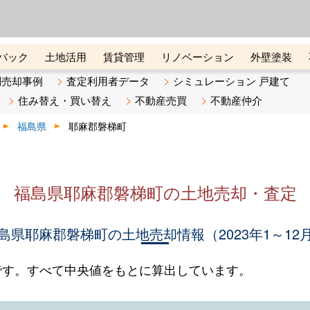
ーズ株式会社（東証グロース上
初めての方へ
ビスです 証券コード：4445
バック
土地活用
賃貸管理
リノベーション
外壁塗装
ライン講座
リビンマガジンBiz
不動産売却ご相談デスク
別売却事例
査定利用者データ
シミュレーション 戸建て
住み替え・買い替え
不動産売買
不動産仲介
福島県
耶麻郡磐梯町
福島県耶麻郡磐梯町の土地売却・査定
島県耶麻郡磐梯町の土地売却情報（2023年1～12
です。すべて中央値をもとに算出しています。