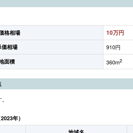
）
10万円
価格相場
単価相場
910円
2
地面積
360m
域
す。
023年）
地域名