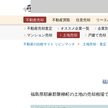
リビン・テクノロジ
場）が運営するサー
不動産売却
不動産買取
任意売却
リース
メタ住宅展示場
ベスト不動産カンパニー
オン
不動産売却査定
オススメ企業一覧
企業
マンション売却
土地売却
戸建て売却
不動産の比較サイト リビンマッチ
土地売却・査定
福
福島県耶麻郡磐梯町の土地の売却相場