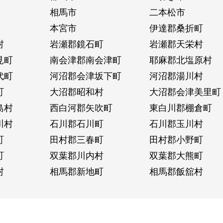
相馬市
二本松市
本宮市
伊達郡桑折町
村
岩瀬郡鏡石町
岩瀬郡天栄村
見町
南会津郡南会津町
耶麻郡北塩原村
代町
河沼郡会津坂下町
河沼郡湯川村
町
大沼郡昭和村
大沼郡会津美里町
島村
西白河郡矢吹町
東白川郡棚倉町
川村
石川郡石川町
石川郡玉川村
町
田村郡三春町
田村郡小野町
町
双葉郡川内村
双葉郡大熊町
村
相馬郡新地町
相馬郡飯舘村