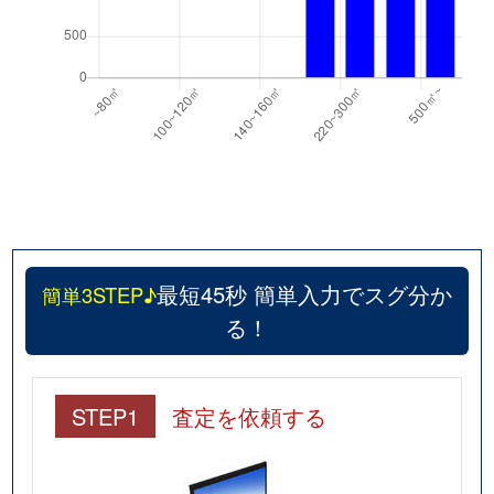
最短45秒 簡単入力でスグ分か
簡単3STEP♪
る！
STEP1
査定を依頼する