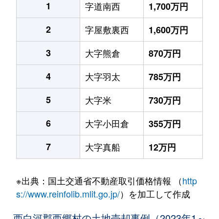
1
字道南西
1,700万円
2
字屋敷裏西
1,600万円
3
大字熊倉
870万円
4
大字羽太
785万円
5
大字米
730万円
6
大字小田倉
355万円
7
大字真船
12万円
※出典：国土交通省不動産取引価格情報 （
http
s://www.reinfolib.mlit.go.jp/
）を加工して作成
西白河郡西郷村の土地売却事例（2023年1～