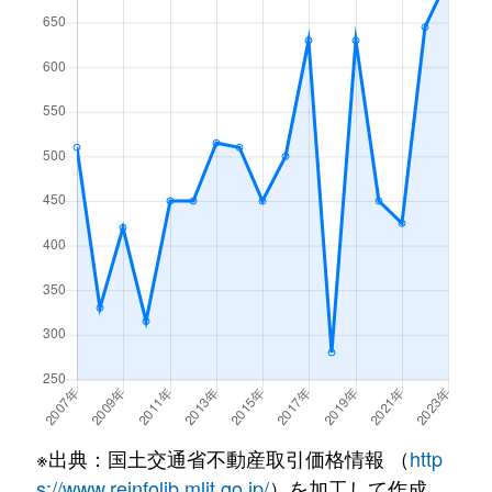
※出典：国土交通省不動産取引価格情報 （
http
s://www.reinfolib.mlit.go.jp/
）を加工して作成