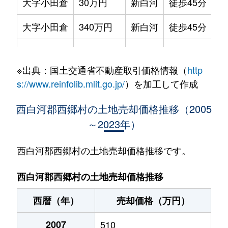
大字小田倉
30万円
新白河
徒歩45分
大字小田倉
340万円
新白河
徒歩45分
大字小田倉
1,900万円
新白河
徒歩13分
※出典：国土交通省不動産取引価格情報（
http
大字小田倉
200万円
新白河
徒歩45分
s://www.reinfolib.mlit.go.jp/
）を加工して作成
大字小田倉
200万円
新白河
徒歩45分
西白河郡西郷村の土地売却価格推移（2005
～2023年）
大字小田倉
800万円
新白河
徒歩13分
大字小田倉
330万円
新白河
徒歩28分
西白河郡西郷村の土地売却価格推移です。
大字小田倉
370万円
新白河
徒歩23分
西白河郡西郷村の土地売却価格推移
大字小田倉
500万円
新白河
徒歩45分
西暦（年）
売却価格（万円）
大字小田倉
100万円
新白河
徒歩23分
2007
510