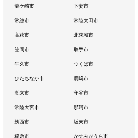
龍ケ崎市
下妻市
常総市
常陸太田市
高萩市
北茨城市
笠間市
取手市
牛久市
つくば市
ひたちなか市
鹿嶋市
潮来市
守谷市
常陸大宮市
那珂市
筑西市
坂東市
稲敷市
かすみがうら市