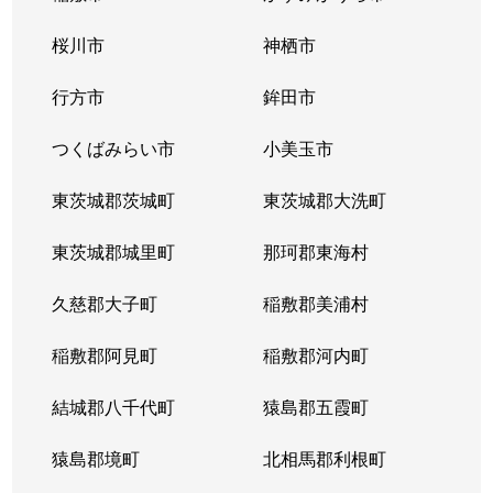
桜川市
神栖市
行方市
鉾田市
つくばみらい市
小美玉市
東茨城郡茨城町
東茨城郡大洗町
東茨城郡城里町
那珂郡東海村
久慈郡大子町
稲敷郡美浦村
稲敷郡阿見町
稲敷郡河内町
結城郡八千代町
猿島郡五霞町
猿島郡境町
北相馬郡利根町