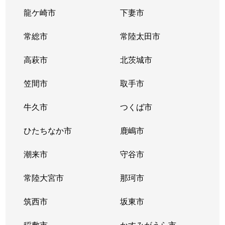
龍ケ崎市
下妻市
常総市
常陸太田市
高萩市
北茨城市
笠間市
取手市
牛久市
つくば市
ひたちなか市
鹿嶋市
潮来市
守谷市
常陸大宮市
那珂市
筑西市
坂東市
稲敷市
かすみがうら市