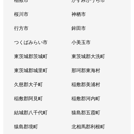
桜川市
神栖市
行方市
鉾田市
つくばみらい市
小美玉市
東茨城郡茨城町
東茨城郡大洗町
東茨城郡城里町
那珂郡東海村
久慈郡大子町
稲敷郡美浦村
稲敷郡阿見町
稲敷郡河内町
結城郡八千代町
猿島郡五霞町
猿島郡境町
北相馬郡利根町