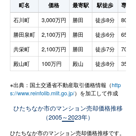
町名
価格
最寄駅
駅徒歩
専有
石川町
3,000万円
勝田
徒歩8分
80m²
勝田泉町
2,100万円
勝田
徒歩6分
65m²
共栄町
2,100万円
勝田
徒歩7分
70m²
殿山町
100万円
殿山
徒歩8分
35m²
※出典：国土交通省不動産取引価格情報（
http
s://www.reinfolib.mlit.go.jp/
）を加工して作成
ひたちなか市のマンション売却価格推移
（2005～2023年）
ひたちなか市のマンション売却価格推移です。