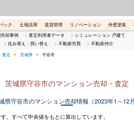
ーズ株式会社（東証グロース上
初めての方へ
ビスです 証券コード：4445
バック
土地活用
賃貸管理
リノベーション
外壁塗装
ライン講座
リビンマガジンBiz
不動産売却ご相談デスク
別売却事例
査定利用者データ
シミュレーション 戸建て
住み替え・買い替え
不動産売買
不動産仲介
・査定
茨城県
守谷市
茨城県守谷市のマンション売却・査定
城県守谷市のマンション売却情報（2023年1～12
です。すべて中央値をもとに算出しています。