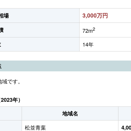
3,000万円
相場
2
積
72m
数
14年
域
地域です。
023年）
地域名
松並青葉
4,