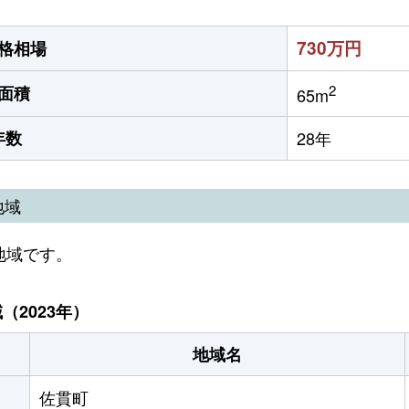
730万円
格相場
2
面積
65m
年数
28年
地域
地域です。
2023年）
地域名
佐貫町