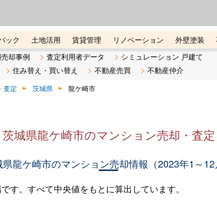
ーズ株式会社（東証グロース上
初めての方へ
ビスです 証券コード：4445
バック
土地活用
賃貸管理
リノベーション
外壁塗装
ライン講座
リビンマガジンBiz
不動産売却ご相談デスク
別売却事例
査定利用者データ
シミュレーション 戸建て
住み替え・買い替え
不動産売買
不動産仲介
・査定
茨城県
龍ケ崎市
茨城県龍ケ崎市のマンション売却・査定
城県龍ケ崎市のマンション売却情報（2023年1～12
場です。すべて中央値をもとに算出しています。