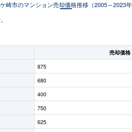
ケ崎市のマンション売却価格推移（2005～2023
龍ケ崎市
徒歩4分
55m²
築18年
龍ケ崎市
徒歩4分
65m²
築18年
す。
龍ケ崎市
徒歩4分
65m²
築18年
竜ケ崎
徒歩11分
55m²
築28年
売却価格
875
680
400
750
625