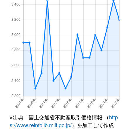
東新井
3,000万円
つくば
徒歩14分
東新井
3,200万円
つくば
徒歩10分
松代
2,200万円
つくば
徒歩45分
みどりの
4,200万円
みどりの
徒歩3分
※出典：国土交通省不動産取引価格情報 （
http
s://www.reinfolib.mlit.go.jp/
）を加工して作成