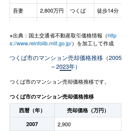
吾妻
2,800万円
つくば
徒歩14分
学園南
3,900万円
研究学園
徒歩4分
※出典：国土交通省不動産取引価格情報（
http
春日
3,000万円
つくば
徒歩15分
s://www.reinfolib.mlit.go.jp/
）を加工して作成
春日
2,800万円
つくば
徒歩15分
つくば市のマンション売却価格推移（2005
～2023年）
研究学園
3,600万円
研究学園
徒歩15分
研究学園
4,100万円
研究学園
徒歩2分
つくば市のマンション売却価格推移です。
研究学園
3,300万円
研究学園
徒歩14分
つくば市のマンション売却価格推移
研究学園
4,800万円
研究学園
徒歩2分
西暦（年）
売却価格（万円）
研究学園
3,200万円
研究学園
徒歩14分
2007
2,900