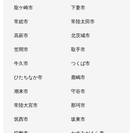
龍ケ崎市
下妻市
常総市
常陸太田市
高萩市
北茨城市
笠間市
取手市
牛久市
つくば市
ひたちなか市
鹿嶋市
潮来市
守谷市
常陸大宮市
那珂市
筑西市
坂東市
稲敷市
かすみがうら市