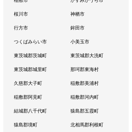
桜川市
神栖市
行方市
鉾田市
つくばみらい市
小美玉市
東茨城郡茨城町
東茨城郡大洗町
東茨城郡城里町
那珂郡東海村
久慈郡大子町
稲敷郡美浦村
稲敷郡阿見町
稲敷郡河内町
結城郡八千代町
猿島郡五霞町
猿島郡境町
北相馬郡利根町