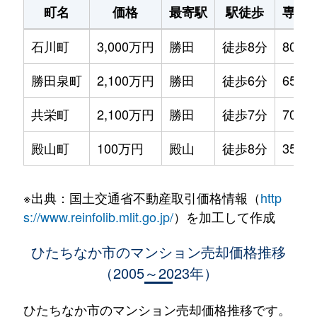
町名
価格
最寄駅
駅徒歩
専有
石川町
3,000万円
勝田
徒歩8分
80m²
勝田泉町
2,100万円
勝田
徒歩6分
65m²
共栄町
2,100万円
勝田
徒歩7分
70m²
殿山町
100万円
殿山
徒歩8分
35m²
※出典：国土交通省不動産取引価格情報（
http
s://www.reinfolib.mlit.go.jp/
）を加工して作成
ひたちなか市のマンション売却価格推移
（2005～2023年）
ひたちなか市のマンション売却価格推移です。