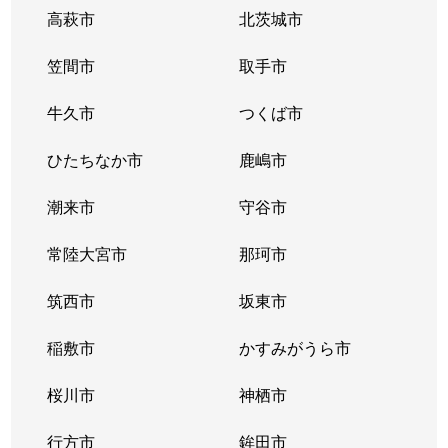
高萩市
北茨城市
笠間市
取手市
牛久市
つくば市
ひたちなか市
鹿嶋市
潮来市
守谷市
常陸大宮市
那珂市
筑西市
坂東市
稲敷市
かすみがうら市
桜川市
神栖市
行方市
鉾田市