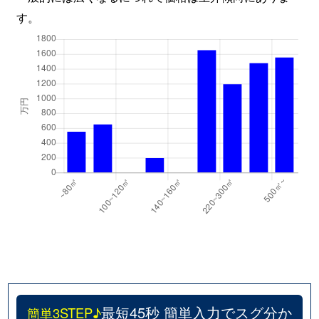
す。
最短45秒 簡単入力でスグ分か
簡単3STEP♪