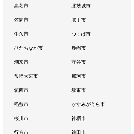
高萩市
北茨城市
笠間市
取手市
牛久市
つくば市
ひたちなか市
鹿嶋市
潮来市
守谷市
常陸大宮市
那珂市
筑西市
坂東市
稲敷市
かすみがうら市
桜川市
神栖市
行方市
鉾田市