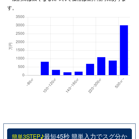
す。
最短45秒 簡単入力でスグ分か
簡単3STEP♪