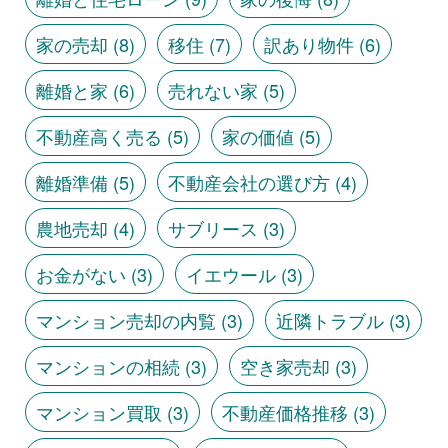
家の売却
(8)
移住
(7)
訳あり物件
(6)
離婚と家
(6)
売れない家
(5)
不動産高く売る
(5)
家の価値
(5)
離婚準備
(5)
不動産会社の選び方
(4)
農地売却
(4)
サブリース
(3)
お金がない
(3)
イエウール
(3)
マンション売却の内覧
(3)
近隣トラブル
(3)
マンションの相続
(3)
空き家売却
(3)
マンション買取
(3)
不動産価格推移
(3)