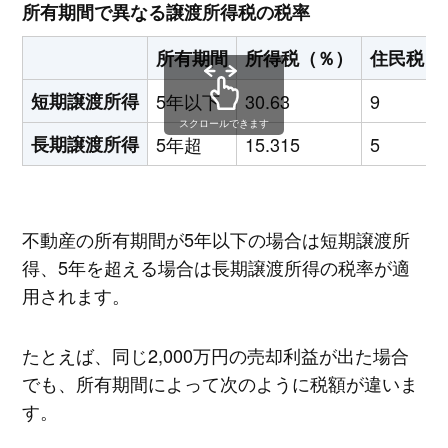
所有期間で異なる譲渡所得税の税率
所有期間
所得税（％）
住民税（
短期譲渡所得
5年以下
30.63
9
スクロールできます
長期譲渡所得
5年超
15.315
5
不動産の所有期間が5年以下の場合は短期譲渡所
得、5年を超える場合は長期譲渡所得の税率が適
用されます。
たとえば、同じ2,000万円の売却利益が出た場合
でも、所有期間によって次のように税額が違いま
す。