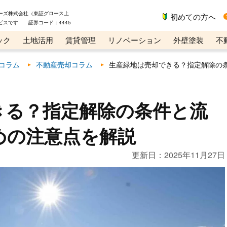
ーズ株式会社（東証グロース上
初めての方へ
ビスです 証券コード：4445
ック
土地活用
賃貸管理
リノベーション
外壁塗装
不
ライン講座
リビンマガジンBiz
コラム
不動産売却コラム
生産緑地は売却できる？指定解除の
きる？指定解除の条件と流
めの注意点を解説
更新日：
2025年11月27日