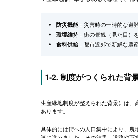
：災害時の一時的な避
防災機能
：街の景観（見た目）
環境維持
：都市近郊で新鮮な農
食料供給
制度がつくられた背
生産緑地制度が整えられた背景には、高
あります。
具体的には街への人口集中により、農
速に進みました。その結果、道路や下