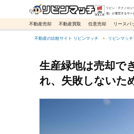
リビン・テクノロジ
場）が運営するサー
不動産売却
不動産買取
任意売却
リースバ
メタ住宅展示場
ベスト不動産カンパニー
オン
不動産の比較サイト リビンマッチ
リビンマッチ
生産緑地は売却で
れ、失敗しないた