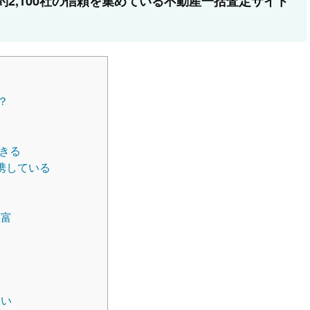
約2,100社の信頼を集めている不動産一括査定サイト
？
できる
提携している
豊富
た
い
こい