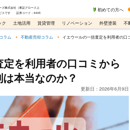
ーズ株式会社（東証グロース上
初めての方へ
ビスです 証券コード：4445
ック
土地活用
賃貸管理
リノベーション
外壁塗装
不
ライン講座
リビンマガジンBiz
コラム
不動産売却コラム
イエウールの一括査定を利用者の口
査定を利用者の口コミから
判は本当なのか？
更新日：
2026年6月9日