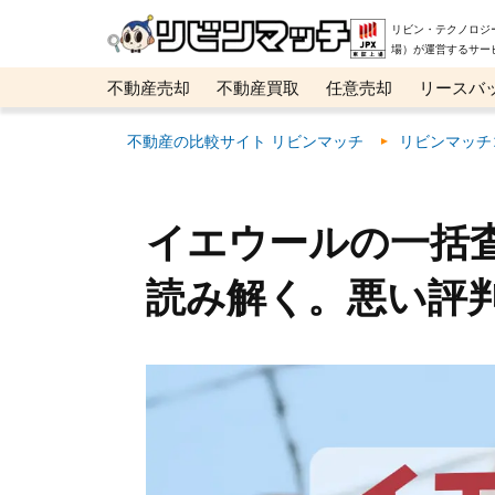
リビン・テクノロジ
場）が運営するサー
不動産売却
不動産買取
任意売却
リースバ
メタ住宅展示場
ベスト不動産カンパニー
オン
不動産の比較サイト リビンマッチ
リビンマッチ
イエウールの一括
読み解く。悪い評