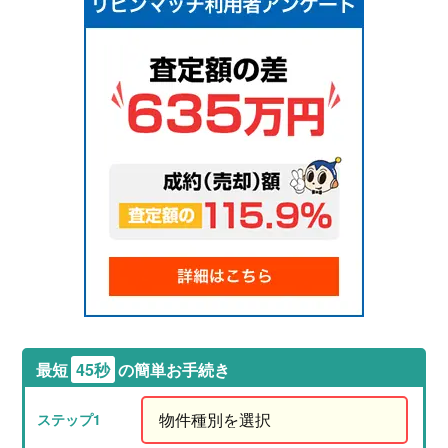
最短
45秒
の簡単お手続き