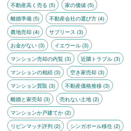
不動産高く売る
(5)
家の価値
(5)
離婚準備
(5)
不動産会社の選び方
(4)
農地売却
(4)
サブリース
(3)
お金がない
(3)
イエウール
(3)
マンション売却の内覧
(3)
近隣トラブル
(3)
マンションの相続
(3)
空き家売却
(3)
マンション買取
(3)
不動産価格推移
(3)
離婚と家売却
(3)
売れない土地
(2)
マンションか戸建てか
(2)
リビンマッチ評判
(2)
シンガポール移住
(2)