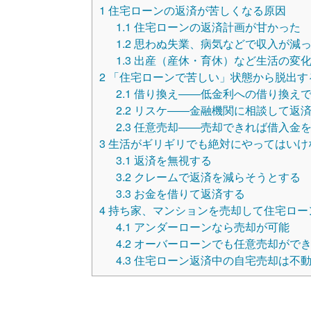
1
住宅ローンの返済が苦しくなる原因
1.1
住宅ローンの返済計画が甘かった
1.2
思わぬ失業、病気などで収入が減
1.3
出産（産休・育休）など生活の変化
2
「住宅ローンで苦しい」状態から脱出す
2.1
借り換え――低金利への借り換えで
2.2
リスケ――金融機関に相談して返済
2.3
任意売却――売却できれば借入金を
3
生活がギリギリでも絶対にやってはいけ
3.1
返済を無視する
3.2
クレームで返済を減らそうとする
3.3
お金を借りて返済する
4
持ち家、マンションを売却して住宅ロー
4.1
アンダーローンなら売却が可能
4.2
オーバーローンでも任意売却がで
4.3
住宅ローン返済中の自宅売却は不動