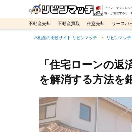
リビン・テクノロジ
場）が運営するサー
不動産売却
不動産買取
任意売却
リースバ
メタ住宅展示場
ベスト不動産カンパニー
オン
不動産の比較サイト リビンマッチ
リビンマッチ
「住宅ローンの返
を解消する方法を