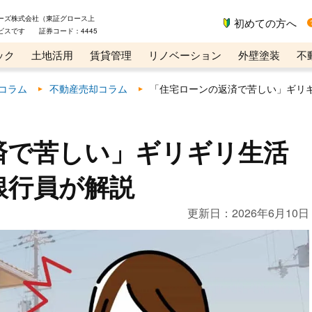
ーズ株式会社（東証グロース上
初めての方へ
ビスです 証券コード：4445
ック
土地活用
賃貸管理
リノベーション
外壁塗装
不
ライン講座
リビンマガジンBiz
コラム
不動産売却コラム
「住宅ローンの返済で苦しい」ギリ
済で苦しい」ギリギリ生活
銀行員が解説
更新日：
2026年6月10日