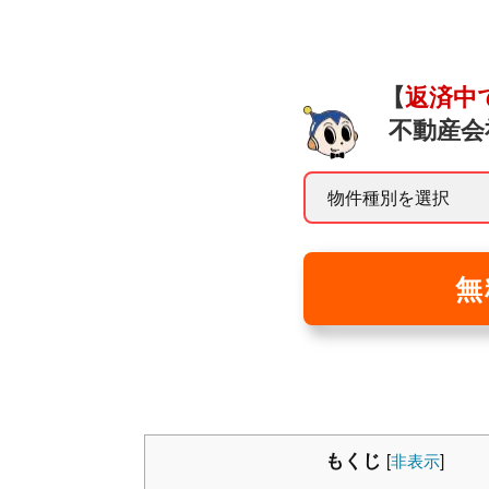
【
返済中
不動産会
無
もくじ
[
非表示
]