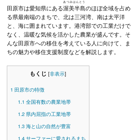
あつみはんとう
田原市は愛知県にある
渥美半島
のほぼ全域を占め
る県最南端のまちで、北は三河湾、南は太平洋
と、海に囲まれています。港湾部での工業だけで
なく、温暖な気候を活かした農業が盛んです。そ
んな田原市への移住を考えている人に向けて、ま
ちの魅力や移住支援制度などを解説します。
もくじ
[
非表示
]
1
田原市の特徴
1.1
全国有数の農業地帯
1.2
県内屈指の工業地帯
1.3
海と山の自然が豊富
1.4
サーファーに愛されるまち