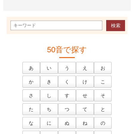
50音で探す
あ
い
う
え
お
か
き
く
け
こ
さ
し
す
せ
そ
た
ち
つ
て
と
な
に
ぬ
ね
の