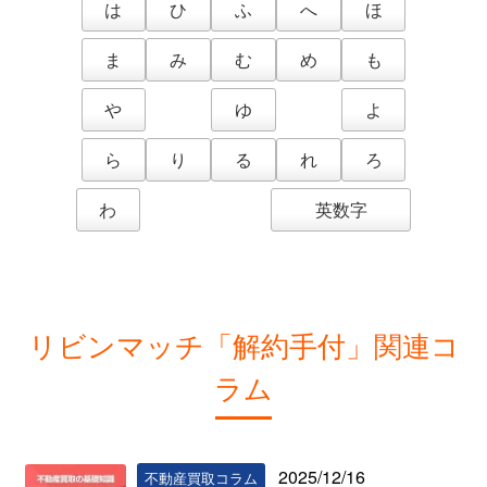
は
ひ
ふ
へ
ほ
ま
み
む
め
も
や
ゆ
よ
ら
り
る
れ
ろ
わ
英数字
リビンマッチ「解約手付」関連コ
ラム
2025/12/16
不動産買取コラム