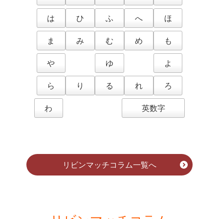
は
ひ
ふ
へ
ほ
ま
み
む
め
も
や
ゆ
よ
ら
り
る
れ
ろ
わ
英数字
リビンマッチコラム一覧へ