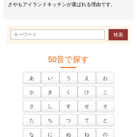
さやもアイランドキッチンが選ばれる理由です。
50音で探す
あ
い
う
え
お
か
き
く
け
こ
さ
し
す
せ
そ
た
ち
つ
て
と
な
に
ぬ
ね
の