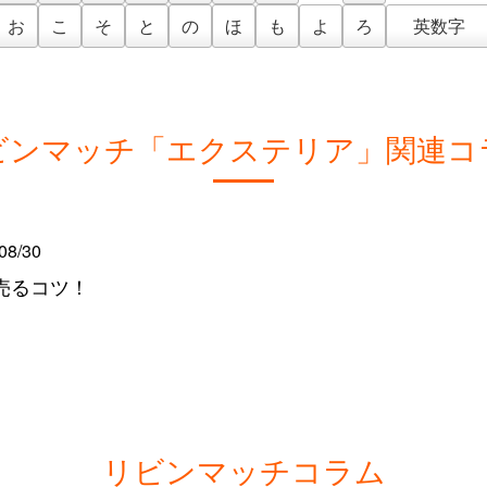
お
こ
そ
と
の
ほ
も
よ
ろ
英数字
ビンマッチ「エクステリア」関連コ
08/30
売るコツ！
リビンマッチコラム