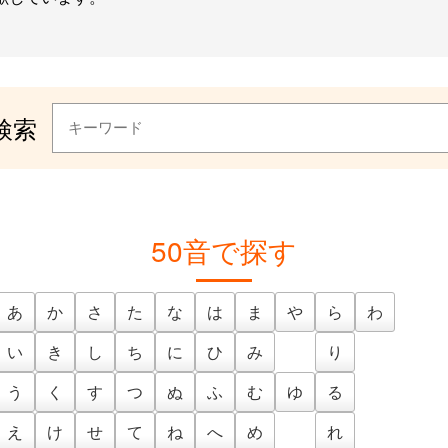
検索
50音で探す
あ
か
さ
た
な
は
ま
や
ら
わ
い
き
し
ち
に
ひ
み
り
う
く
す
つ
ぬ
ふ
む
ゆ
る
え
け
せ
て
ね
へ
め
れ