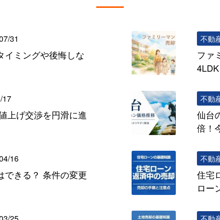
07/31
不動
タイミングや後悔しな
ファ
4L
/17
不動
の値上げ交渉を円滑に進
仙台
倍！
04/16
不動
はできる？ 条件の変更
住宅
ロー
03/25
不動