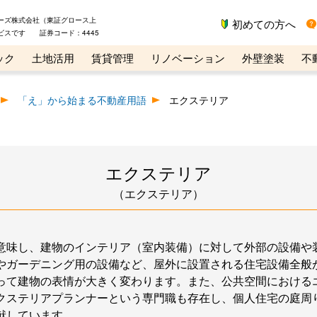
ーズ株式会社（東証グロース上
初めての方へ
ビスです 証券コード：4445
ック
土地活用
賃貸管理
リノベーション
外壁塗装
不
ライン講座
リビンマガジンBiz
不動産売却ご相談デスク
「え」から始まる不動産用語
エクステリア
エクステリア
（エクステリア）
意味し、建物のインテリア（室内装備）に対して外部の設備や
やガーデニング用の設備など、屋外に設置される住宅設備全般
って建物の表情が大きく変わります。また、公共空間における
クステリアプランナーという専門職も存在し、個人住宅の庭周
献しています。