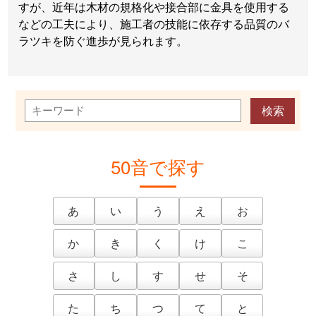
すが、近年は木材の規格化や接合部に金具を使用する
などの工夫により、施工者の技能に依存する品質のバ
ラツキを防ぐ進歩が見られます。
50音で探す
あ
い
う
え
お
か
き
く
け
こ
さ
し
す
せ
そ
た
ち
つ
て
と