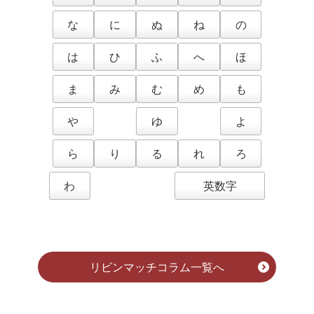
な
に
ぬ
ね
の
は
ひ
ふ
へ
ほ
ま
み
む
め
も
や
ゆ
よ
ら
り
る
れ
ろ
わ
英数字
リビンマッチコラム一覧へ