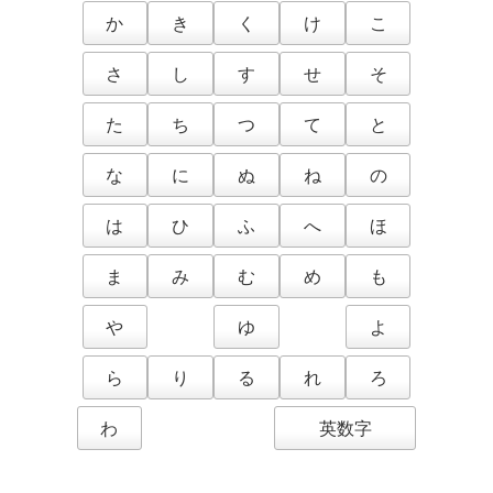
か
き
く
け
こ
さ
し
す
せ
そ
た
ち
つ
て
と
な
に
ぬ
ね
の
は
ひ
ふ
へ
ほ
ま
み
む
め
も
や
ゆ
よ
ら
り
る
れ
ろ
わ
英数字