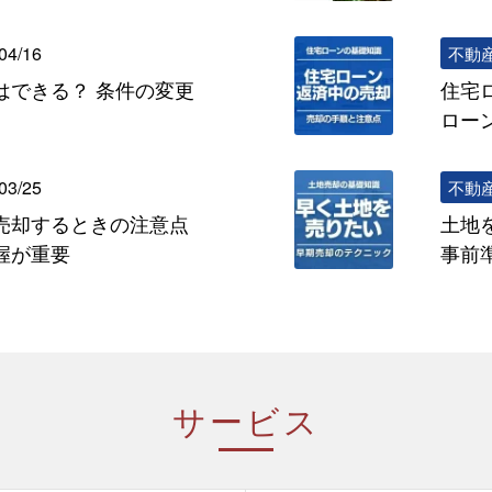
04/16
不動
はできる？ 条件の変更
住宅
ロー
03/25
不動
売却するときの注意点
土地
握が重要
事前
サービス