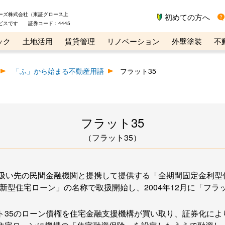
ーズ株式会社（東証グロース上
初めての方へ
ビスです 証券コード：4445
ック
土地活用
賃貸管理
リノベーション
外壁塗装
不
ライン講座
リビンマガジンBiz
不動産売却ご相談デスク
「ふ」から始まる不動産用語
フラット35
フラット35
（フラット35）
り扱い先の民間金融機関と提携して提供する「全期間固定金利型
る新型住宅ローン」の名称で取扱開始し、2004年12月に「フラ
ト35のローン債権を住宅金融支援機構が買い取り、証券化によ