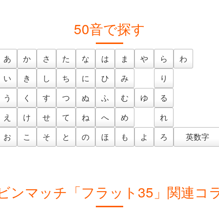
50音で探す
あ
か
さ
た
な
は
ま
や
ら
わ
い
き
し
ち
に
ひ
み
り
う
く
す
つ
ぬ
ふ
む
ゆ
る
え
け
せ
て
ね
へ
め
れ
お
こ
そ
と
の
ほ
も
よ
ろ
英数字
ビンマッチ「フラット35」関連コ