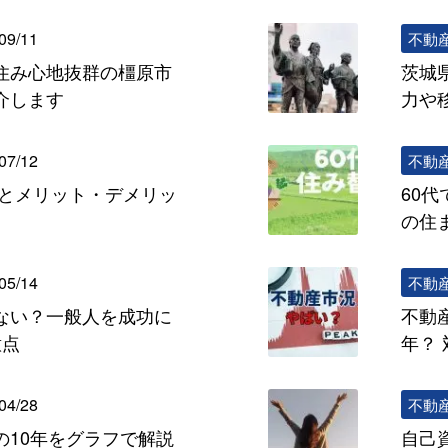
09/11
不動
住み心地抜群の橿原市
茨城
介します
力や
07/12
不動
れとメリット・デメリッ
60
の住
05/14
不動
ない？一般人を成功に
不動
意点
年？
04/28
不動
の10年をグラフで解説
自己