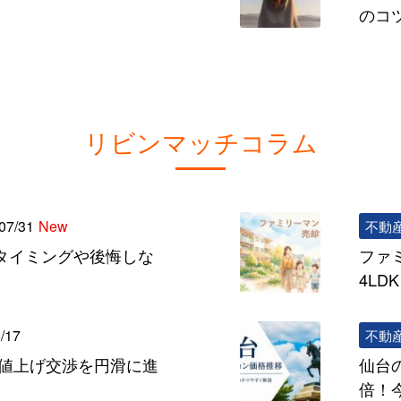
のコ
リビンマッチコラム
07/31
New
不動
タイミングや後悔しな
ファ
4L
/17
不動
の値上げ交渉を円滑に進
仙台
倍！