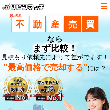
岡山県
の
不
動
産
売
買
なら
まず比較！
見積もり依頼先によって差がでます！
"最高価格で売却する"
には？