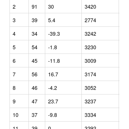
2
91
30
3420
27
3
39
5.4
2774
-2.
4
34
-39.3
3242
13
5
54
-1.8
3230
7.9
6
45
-11.8
3009
18
7
56
16.7
3174
10
8
46
-4.2
3052
-0.
9
47
23.7
3237
-1.
10
37
-9.8
3334
20
11
39
0
3292
13