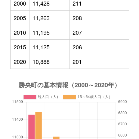
2000
11,428
211
1,7
2005
11,263
208
1,5
2010
11,195
207
1,5
2015
11,125
206
1,5
2020
10,888
201
1,5