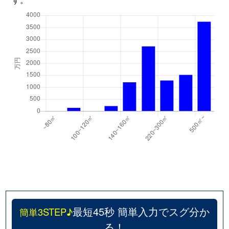
最短45秒 簡単入力でスグ分か
簡単3STEP♪
る！