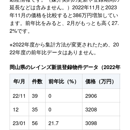
延長などは含みません。）2022年11月と2023
年11月の価格を比較すると386万円増加してい
ます。前年比をみると、2月がもっとも高く27.
2%です。
※2022年度から集計方法が変更されたため、20
22年度の前年比データはありません。
岡山県のレインズ新規登録物件データ（2022年11月～
年/月
件数
前年比（%）
価格（万円）
前
22/11
39
0
2906
0
12
35
0
3208
0
23/01
56
21.7
3098
0.9