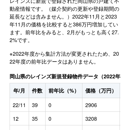
レインズに新規で登録された岡山県の戸建て不
動産情報です。（媒介契約の更新や登録期間の
延長などは含みません。）2022年11月と2023
年11月の価格を比較すると386万円増加してい
ます。前年比をみると、2月がもっとも高く27.
2%です。
※2022年度から集計方法が変更されたため、20
22年度の前年比データはありません。
岡山県のレインズ新規登録物件データ（2022年11月～
年/月
件数
前年比（%）
価格（万円）
前
22/11
39
0
2906
0
12
35
0
3208
0