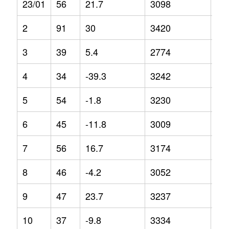
23/01
56
21.7
3098
0.9
2
91
30
3420
27
3
39
5.4
2774
-2.
4
34
-39.3
3242
13
5
54
-1.8
3230
7.9
6
45
-11.8
3009
18
7
56
16.7
3174
10
8
46
-4.2
3052
-0.
9
47
23.7
3237
-1.
10
37
-9.8
3334
20