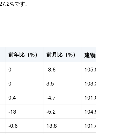
7.2%です。
2
前年比（%）
前月比（%）
）
建物面積（m
）
0
-3.6
105.85
0
0
3.5
103.32
0
0.4
-4.7
101.05
-
-13
-5.2
104.94
1
-0.6
13.8
101.4
-