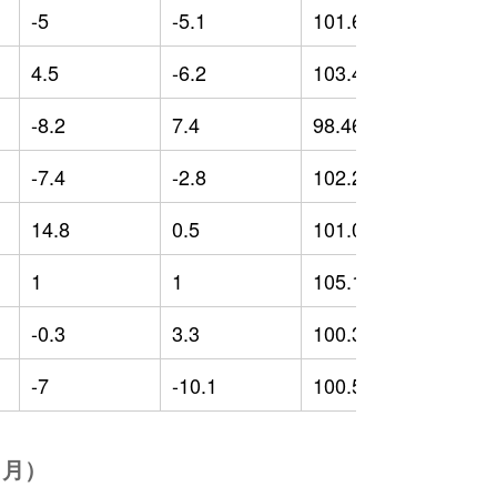
-5
-5.1
101.65
-
4.5
-6.2
103.47
-
-8.2
7.4
98.46
-
-7.4
-2.8
102.29
4
14.8
0.5
101.02
-
1
1
105.12
-
-0.3
3.3
100.39
0
-7
-10.1
100.56
-