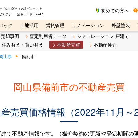
ーズ株式会社（東証グロース上
初めての方へ
ビスです 証券コード：4445
バック
土地活用
賃貸管理
リノベーション
外壁塗装
ライン講座
リビンマガジンBiz
不動産売却ご相談デスク
別売却事例
査定利用者データ
シミュレーション 戸建て
住み替え・買い替え
不動産売買
不動産仲介
岡山県
備前市
岡山県備前市の不動産売買
売買価格情報（2022年11月～2
建て不動産情報です。（媒介契約の更新や登録期間の延長