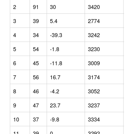
2
91
30
3420
27
3
39
5.4
2774
-2.
4
34
-39.3
3242
13
5
54
-1.8
3230
7.9
6
45
-11.8
3009
18
7
56
16.7
3174
10
8
46
-4.2
3052
-0.
9
47
23.7
3237
-1.
10
37
-9.8
3334
20
11
39
0
3292
13