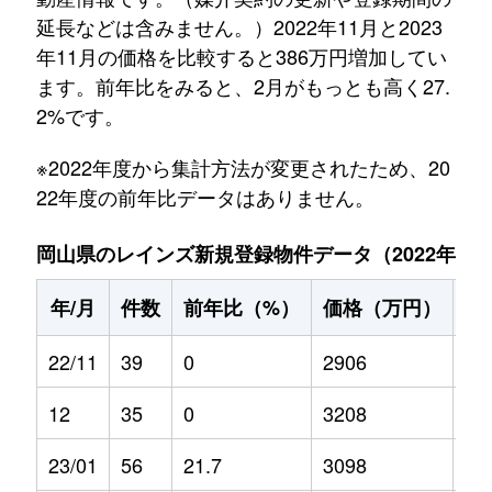
延長などは含みません。）2022年11月と2023
年11月の価格を比較すると386万円増加してい
ます。前年比をみると、2月がもっとも高く27.
2%です。
※2022年度から集計方法が変更されたため、20
22年度の前年比データはありません。
岡山県のレインズ新規登録物件データ（2022年11月～
年/月
件数
前年比（%）
価格（万円）
前
22/11
39
0
2906
0
12
35
0
3208
0
23/01
56
21.7
3098
0.9