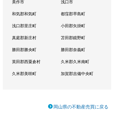
美作市
浅口市
和気郡和気町
都窪郡早島町
浅口郡里庄町
小田郡矢掛町
真庭郡新庄村
苫田郡鏡野町
勝田郡勝央町
勝田郡奈義町
英田郡西粟倉村
久米郡久米南町
久米郡美咲町
加賀郡吉備中央町
岡山県の不動産売買に戻る