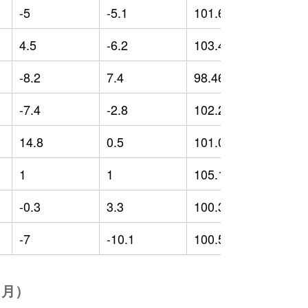
-5
-5.1
101.65
-
4.5
-6.2
103.47
-
-8.2
7.4
98.46
-
-7.4
-2.8
102.29
4
14.8
0.5
101.02
-
1
1
105.12
-
-0.3
3.3
100.39
0
-7
-10.1
100.56
-