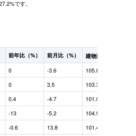
7.2%です。
2
前年比（%）
前月比（%）
）
建物面積（m
）
0
-3.6
105.85
0
0
3.5
103.32
0
0.4
-4.7
101.05
-
-13
-5.2
104.94
1
-0.6
13.8
101.4
-