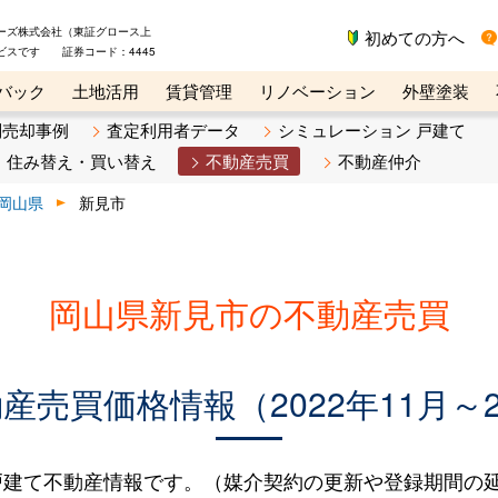
ーズ株式会社（東証グロース上
初めての方へ
ビスです 証券コード：4445
バック
土地活用
賃貸管理
リノベーション
外壁塗装
ライン講座
リビンマガジンBiz
不動産売却ご相談デスク
別売却事例
査定利用者データ
シミュレーション 戸建て
住み替え・買い替え
不動産売買
不動産仲介
岡山県
新見市
岡山県新見市の不動産売買
売買価格情報（2022年11月～2
建て不動産情報です。（媒介契約の更新や登録期間の延長