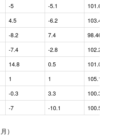
-5
-5.1
101.65
-
4.5
-6.2
103.47
-
-8.2
7.4
98.46
-
-7.4
-2.8
102.29
4
14.8
0.5
101.02
-
1
1
105.12
-
-0.3
3.3
100.39
0
-7
-10.1
100.56
-