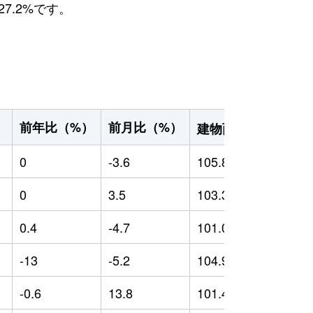
7.2%です。
2
前年比（%）
前月比（%）
）
建物面積（m
）
0
-3.6
105.85
0
0
3.5
103.32
0
0.4
-4.7
101.05
-
-13
-5.2
104.94
1
-0.6
13.8
101.4
-