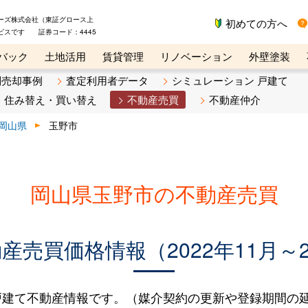
ーズ株式会社（東証グロース上
初めての方へ
ビスです 証券コード：4445
バック
土地活用
賃貸管理
リノベーション
外壁塗装
ライン講座
リビンマガジンBiz
不動産売却ご相談デスク
別売却事例
査定利用者データ
シミュレーション 戸建て
住み替え・買い替え
不動産売買
不動産仲介
岡山県
玉野市
岡山県玉野市の不動産売買
売買価格情報（2022年11月～2
建て不動産情報です。（媒介契約の更新や登録期間の延長