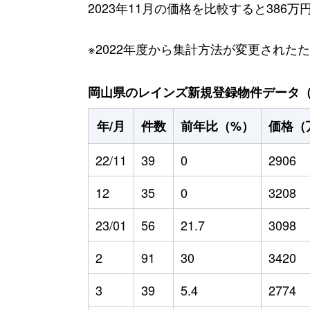
2023年11月の価格を比較すると386
※2022年度から集計方法が変更された
岡山県のレインズ新規登録物件データ（20
年/月
件数
前年比（%）
価格（
22/11
39
0
2906
12
35
0
3208
23/01
56
21.7
3098
2
91
30
3420
3
39
5.4
2774