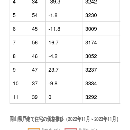
4
34
-39.3
3242
13
5
54
-1.8
3230
7.9
6
45
-11.8
3009
18
7
56
16.7
3174
10
8
46
-4.2
3052
-0.
9
47
23.7
3237
-1.
10
37
-9.8
3334
20
11
39
0
3292
13