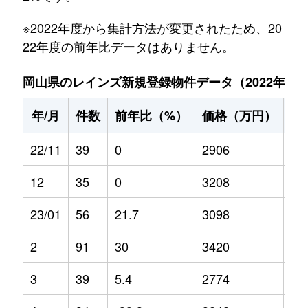
※2022年度から集計方法が変更されたため、20
22年度の前年比データはありません。
岡山県のレインズ新規登録物件データ（2022年11月～
年/月
件数
前年比（%）
価格（万円）
前
22/11
39
0
2906
0
12
35
0
3208
0
23/01
56
21.7
3098
0.9
2
91
30
3420
27
3
39
5.4
2774
-2.