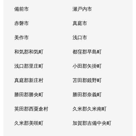
備前市
瀬戸内市
赤磐市
真庭市
美作市
浅口市
和気郡和気町
都窪郡早島町
浅口郡里庄町
小田郡矢掛町
真庭郡新庄村
苫田郡鏡野町
勝田郡勝央町
勝田郡奈義町
英田郡西粟倉村
久米郡久米南町
久米郡美咲町
加賀郡吉備中央町