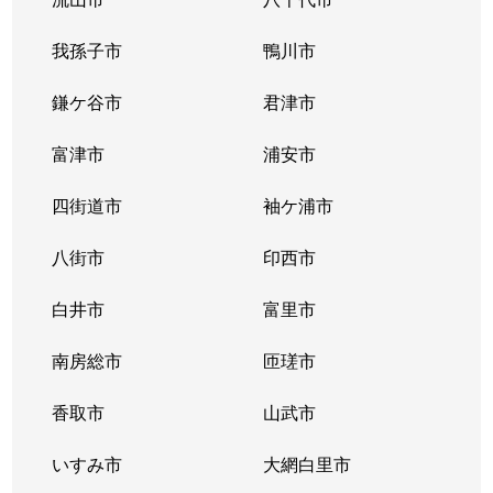
我孫子市
鴨川市
鎌ケ谷市
君津市
富津市
浦安市
四街道市
袖ケ浦市
八街市
印西市
白井市
富里市
南房総市
匝瑳市
香取市
山武市
いすみ市
大網白里市