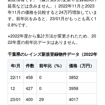
延長などは含みません。）2022年11月と2023
年11月の価格を比較すると24万円増加していま
す。前年比をみると、23/01月がもっとも高く1
0.8%です。
※2022年度から集計方法が変更されたため、20
22年度の前年比データはありません。
千葉県のレインズ新規登録物件データ（2022年11月～
年/月
件数
前年比（%）
価格（万円）
前
22/11
458
0
3852
0
12
427
0
3958
0
23/01
400
29
4017
10