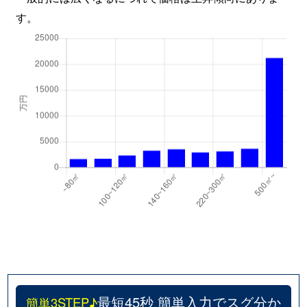
す。
最短45秒 簡単入力でスグ分か
簡単3STEP♪