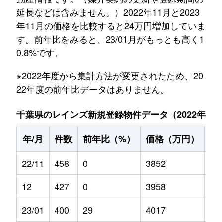
延長などは含みません。）2022年11月と2023
年11月の価格を比較すると24万円増加していま
す。前年比をみると、23/01月がもっとも高く1
0.8%です。
※2022年度から集計方法が変更されたため、20
22年度の前年比データはありません。
千葉県のレインズ新規登録物件データ（2022年11月～
年/月
件数
前年比（%）
価格（万円）
前
22/11
458
0
3852
0
12
427
0
3958
0
23/01
400
29
4017
10