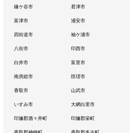
鎌ケ谷市
君津市
富津市
浦安市
四街道市
袖ケ浦市
八街市
印西市
白井市
富里市
南房総市
匝瑳市
香取市
山武市
いすみ市
大網白里市
印旛郡酒々井町
印旛郡栄町
香取郡神崎町
香取郡多古町