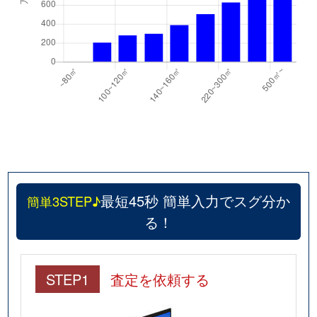
最短45秒 簡単入力でスグ分か
簡単3STEP♪
る！
STEP1
査定を依頼する