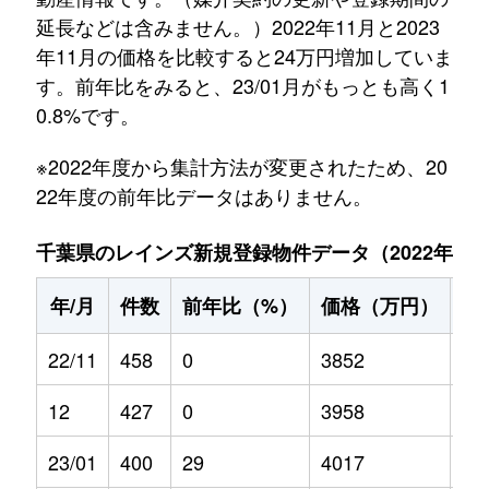
延長などは含みません。）2022年11月と2023
年11月の価格を比較すると24万円増加していま
す。前年比をみると、23/01月がもっとも高く1
0.8%です。
※2022年度から集計方法が変更されたため、20
22年度の前年比データはありません。
千葉県のレインズ新規登録物件データ（2022年11月～
年/月
件数
前年比（%）
価格（万円）
前
22/11
458
0
3852
0
12
427
0
3958
0
23/01
400
29
4017
10