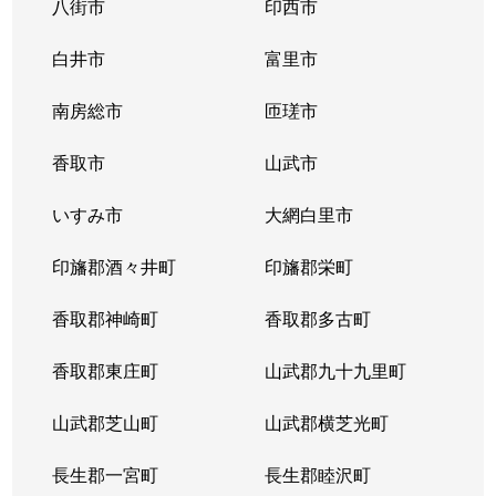
八街市
印西市
白井市
富里市
南房総市
匝瑳市
香取市
山武市
いすみ市
大網白里市
印旛郡酒々井町
印旛郡栄町
香取郡神崎町
香取郡多古町
香取郡東庄町
山武郡九十九里町
山武郡芝山町
山武郡横芝光町
長生郡一宮町
長生郡睦沢町