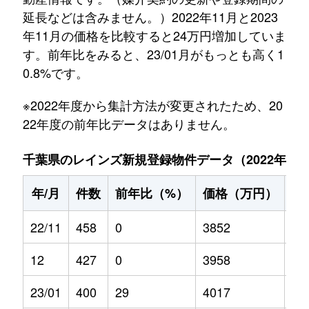
延長などは含みません。）2022年11月と2023
年11月の価格を比較すると24万円増加していま
す。前年比をみると、23/01月がもっとも高く1
0.8%です。
※2022年度から集計方法が変更されたため、20
22年度の前年比データはありません。
千葉県のレインズ新規登録物件データ（2022年11月～
年/月
件数
前年比（%）
価格（万円）
前
22/11
458
0
3852
0
12
427
0
3958
0
23/01
400
29
4017
10