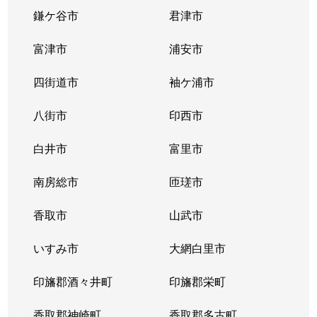
鎌ケ谷市
君津市
富津市
浦安市
四街道市
袖ケ浦市
八街市
印西市
白井市
富里市
南房総市
匝瑳市
香取市
山武市
いすみ市
大網白里市
印旛郡酒々井町
印旛郡栄町
香取郡神崎町
香取郡多古町