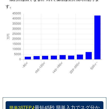
す。
最短45秒 簡単入力でスグ分か
簡単3STEP♪