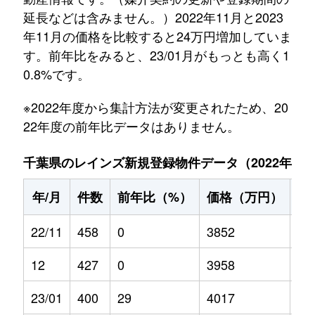
延長などは含みません。）2022年11月と2023
年11月の価格を比較すると24万円増加していま
す。前年比をみると、23/01月がもっとも高く1
0.8%です。
※2022年度から集計方法が変更されたため、20
22年度の前年比データはありません。
千葉県のレインズ新規登録物件データ（2022年11月～
年/月
件数
前年比（%）
価格（万円）
前
22/11
458
0
3852
0
12
427
0
3958
0
23/01
400
29
4017
10