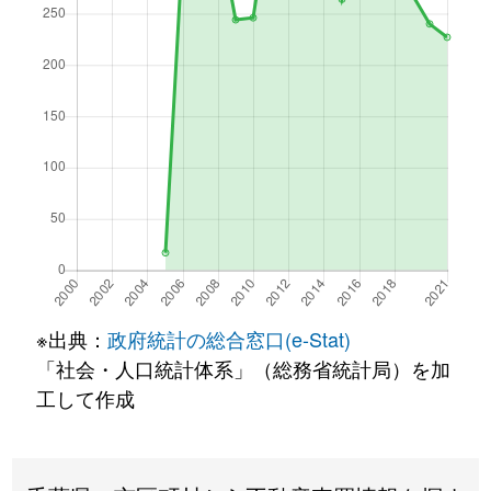
※出典：
政府統計の総合窓口(e-Stat)
「社会・人口統計体系」（総務省統計局）を加
工して作成