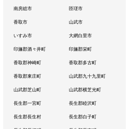
南房総市
匝瑳市
香取市
山武市
いすみ市
大網白里市
印旛郡酒々井町
印旛郡栄町
香取郡神崎町
香取郡多古町
香取郡東庄町
山武郡九十九里町
山武郡芝山町
山武郡横芝光町
長生郡一宮町
長生郡睦沢町
長生郡長生村
長生郡白子町