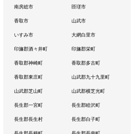
南房総市
匝瑳市
香取市
山武市
いすみ市
大網白里市
印旛郡酒々井町
印旛郡栄町
香取郡神崎町
香取郡多古町
香取郡東庄町
山武郡九十九里町
山武郡芝山町
山武郡横芝光町
長生郡一宮町
長生郡睦沢町
長生郡長生村
長生郡白子町
長生郡長柄町
長生郡長南町