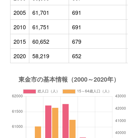
2005
61,701
691
8,6
2010
61,751
691
7,6
2015
60,652
679
6,8
2020
58,219
652
6,0