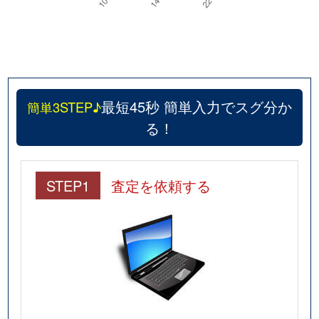
最短45秒 簡単入力でスグ分か
簡単3STEP♪
る！
STEP1
査定を依頼する