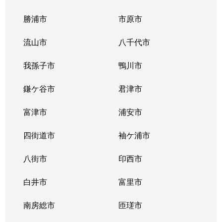
勝浦市
市原市
流山市
八千代市
我孫子市
鴨川市
鎌ケ谷市
君津市
富津市
浦安市
四街道市
袖ケ浦市
八街市
印西市
白井市
富里市
南房総市
匝瑳市