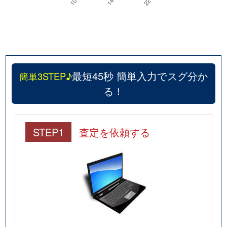
最短45秒 簡単入力でスグ分か
簡単3STEP♪
る！
STEP1
査定を依頼する