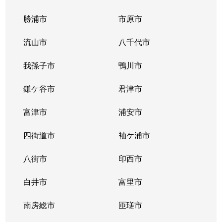
勝浦市
市原市
流山市
八千代市
我孫子市
鴨川市
鎌ケ谷市
君津市
富津市
浦安市
四街道市
袖ケ浦市
八街市
印西市
白井市
富里市
南房総市
匝瑳市