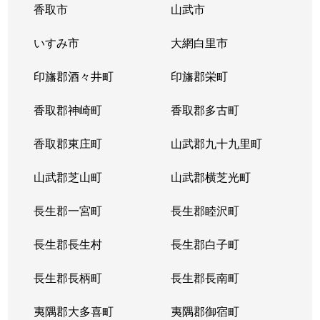
香取市
山武市
いすみ市
大網白里市
印旛郡酒々井町
印旛郡栄町
香取郡神崎町
香取郡多古町
香取郡東庄町
山武郡九十九里町
山武郡芝山町
山武郡横芝光町
長生郡一宮町
長生郡睦沢町
長生郡長生村
長生郡白子町
長生郡長柄町
長生郡長南町
夷隅郡大多喜町
夷隅郡御宿町