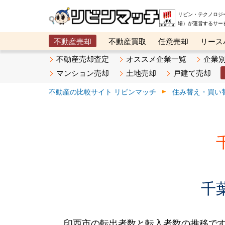
リビン・テクノロジ
場）が運営するサー
不動産売却
不動産買取
任意売却
リース
メタ住宅展示場
ベスト不動産カンパニー
オン
不動産売却査定
オススメ企業一覧
企業
マンション売却
土地売却
戸建て売却
不動産の比較サイト リビンマッチ
住み替え・買い
千
印西市の転出者数と転入者数の推移です。20