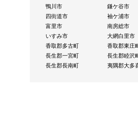
鴨川市
鎌ケ谷市
四街道市
袖ケ浦市
富里市
南房総市
いすみ市
大網白里市
香取郡多古町
香取郡東庄
長生郡一宮町
長生郡睦沢
長生郡長南町
夷隅郡大多