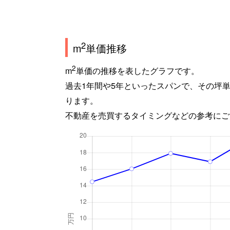
2
m
単価推移
2
m
単価の推移を表したグラフです。
過去1年間や5年といったスパンで、その坪
ります。
不動産を売買するタイミングなどの参考にご