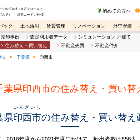
ーズ株式会社（東証グロース上
初めての方へ
ビスです 証券コード：4445
バック
土地活用
賃貸管理
リノベーション
外壁塗装
ライン講座
リビンマガジンBiz
不動産売却ご相談デスク
別売却事例
査定利用者データ
シミュレーション 戸建て
住み替え・買い替え
不動産売買
不動産仲介
替え
千葉県
印西市
千葉県印西市の住み替え・買い替
いんざいし
葉県
印西市
の住み替え・買い替え
18年度から2021年度にかけて、転出者数は856人（20