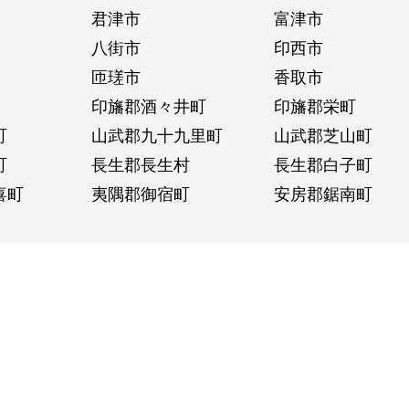
君津市
富津市
八街市
印西市
匝瑳市
香取市
印旛郡酒々井町
印旛郡栄町
町
山武郡九十九里町
山武郡芝山町
町
長生郡長生村
長生郡白子町
喜町
夷隅郡御宿町
安房郡鋸南町