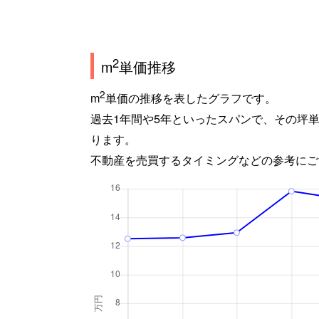
2
m
単価推移
2
m
単価の推移を表したグラフです。
過去1年間や5年といったスパンで、その坪
ります。
不動産を売買するタイミングなどの参考にご