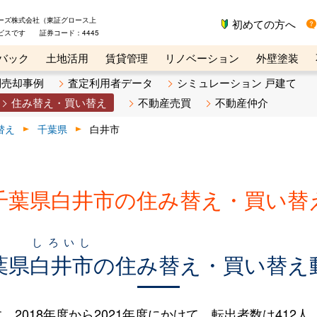
ーズ株式会社（東証グロース上
初めての方へ
ビスです 証券コード：4445
バック
土地活用
賃貸管理
リノベーション
外壁塗装
ライン講座
リビンマガジンBiz
不動産売却ご相談デスク
別売却事例
査定利用者データ
シミュレーション 戸建て
住み替え・買い替え
不動産売買
不動産仲介
替え
千葉県
白井市
千葉県白井市の住み替え・買い替
しろいし
葉県
白井市
の住み替え・買い替え
18年度から2021年度にかけて、転出者数は412人（16