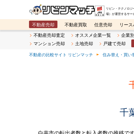
リビン・テクノロジ
場）が運営するサー
不動産売却
不動産買取
任意売却
リース
メタ住宅展示場
ベスト不動産カンパニー
オン
不動産売却査定
オススメ企業一覧
企業
マンション売却
土地売却
戸建て売却
不動産の比較サイト リビンマッチ
住み替え・買い
千
白井市の転出者数と転入者数の推移です。20