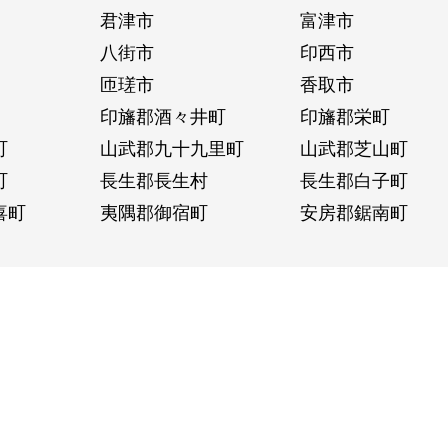
君津市
富津市
八街市
印西市
匝瑳市
香取市
印旛郡酒々井町
印旛郡栄町
町
山武郡九十九里町
山武郡芝山町
町
長生郡長生村
長生郡白子町
喜町
夷隅郡御宿町
安房郡鋸南町