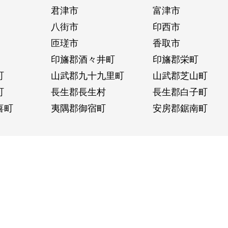
君津市
富津市
八街市
印西市
匝瑳市
香取市
印旛郡酒々井町
印旛郡栄町
町
山武郡九十九里町
山武郡芝山町
町
長生郡長生村
長生郡白子町
喜町
夷隅郡御宿町
安房郡鋸南町