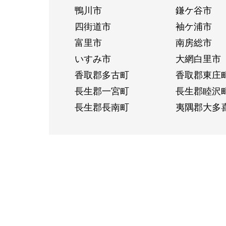
鴨川市
鎌ケ谷市
四街道市
袖ケ浦市
富里市
南房総市
いすみ市
大網白里市
香取郡多古町
香取郡東庄
長生郡一宮町
長生郡睦沢
長生郡長南町
夷隅郡大多