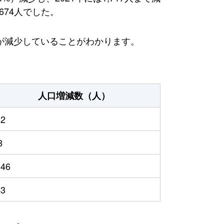
674人でした。
が減少していることがわかります。
人口増減数（人）
82
8
146
43