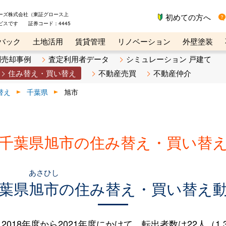
ーズ株式会社（東証グロース上
初めての方へ
ビスです 証券コード：4445
バック
土地活用
賃貸管理
リノベーション
外壁塗装
ライン講座
リビンマガジンBiz
不動産売却ご相談デスク
別売却事例
査定利用者データ
シミュレーション 戸建て
住み替え・買い替え
不動産売買
不動産仲介
替え
千葉県
旭市
千葉県旭市の住み替え・買い替
あさひし
葉県
旭市
の住み替え・買い替え
18年度から2021年度にかけて、転出者数は22人（1.3%