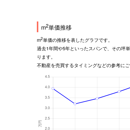
2
m
単価推移
2
m
単価の推移を表したグラフです。
過去1年間や5年といったスパンで、その坪
ります。
不動産を売買するタイミングなどの参考にご