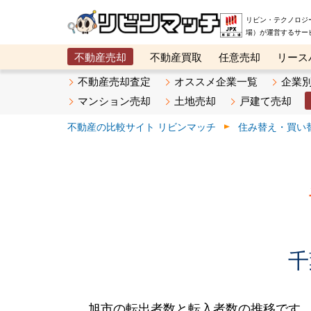
リビン・テクノロジ
場）が運営するサー
不動産売却
不動産買取
任意売却
リース
メタ住宅展示場
ベスト不動産カンパニー
オン
不動産売却査定
オススメ企業一覧
企業
マンション売却
土地売却
戸建て売却
不動産の比較サイト リビンマッチ
住み替え・買い
千
旭市の転出者数と転入者数の推移です。20