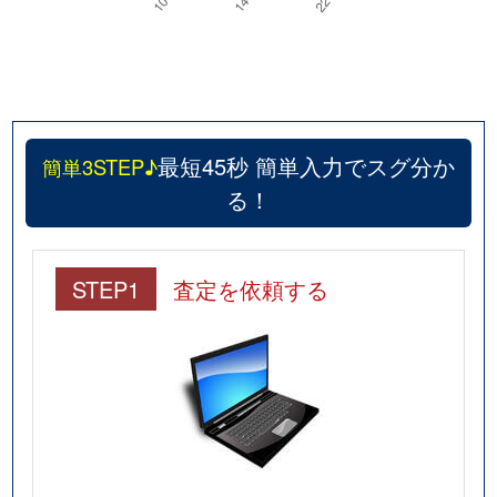
最短45秒 簡単入力でスグ分か
簡単3STEP♪
る！
STEP1
査定を依頼する