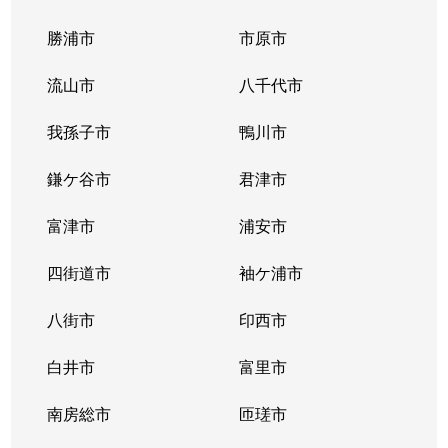
勝浦市
市原市
流山市
八千代市
我孫子市
鴨川市
鎌ケ谷市
君津市
富津市
浦安市
四街道市
袖ケ浦市
八街市
印西市
白井市
富里市
南房総市
匝瑳市