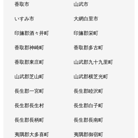
香取市
山武市
いすみ市
大網白里市
印旛郡酒々井町
印旛郡栄町
香取郡神崎町
香取郡多古町
香取郡東庄町
山武郡九十九里町
山武郡芝山町
山武郡横芝光町
長生郡一宮町
長生郡睦沢町
長生郡長生村
長生郡白子町
長生郡長柄町
長生郡長南町
夷隅郡大多喜町
夷隅郡御宿町